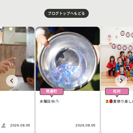
ブログトップへもどる
問屋町
松村
水曜日
夏祭り楽し
2026.08.05
2026.08.05