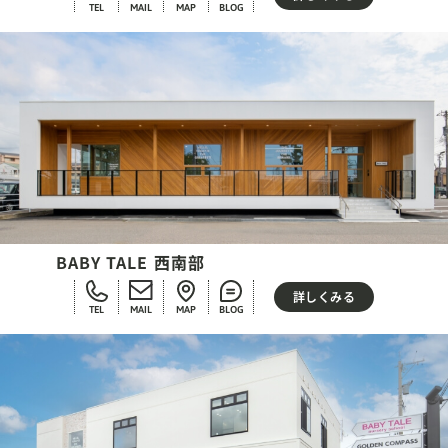
TEL
MAIL
MAP
BLOG
BABY TALE 西南部
詳しくみる
TEL
MAIL
MAP
BLOG