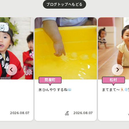
ブログトップへもどる
松村
松村
るね
まてまて〜
🖐
どんな感触？
2026.08.07
2026.08.07