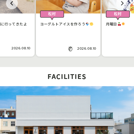
松村
松村
園に行ってきたよ
ヨーグルトアイスを作ろう
月曜日
2026.08.10
2026.08.10
FACILITIES