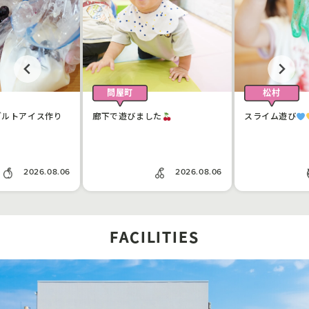
問屋町
松村
グルトアイス作り
廊下で遊びました
スライム遊び
2026.08.06
2026.08.06
FACILITIES