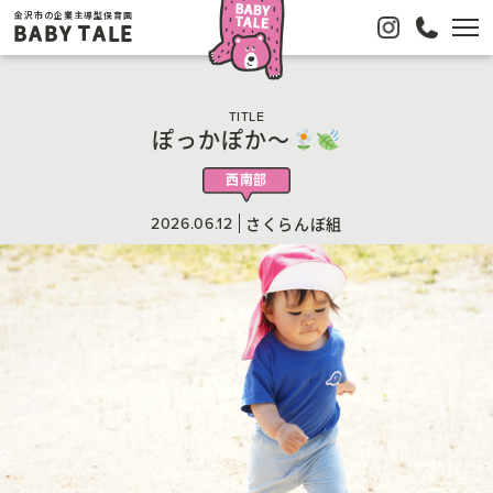
金沢市の企業主導型保育園
BABY TALE
TITLE
ぽっかぽか〜
西南部
2026.06.12
さくらんぼ組