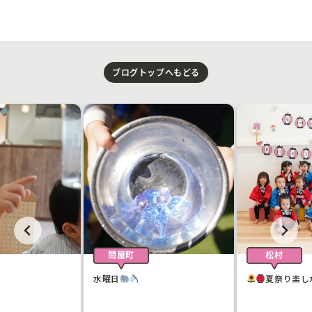
ブログトップへもどる
問屋町
松村
水曜日
夏祭り楽し