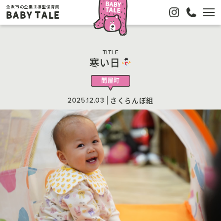
金沢市の企業主導型保育園
BABY TALE
TITLE
寒い日
問屋町
2025.12.03
さくらんぼ組