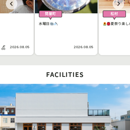
問屋町
松村
水曜日
夏祭り楽し
2026.08.05
2026.08.05
FACILITIES