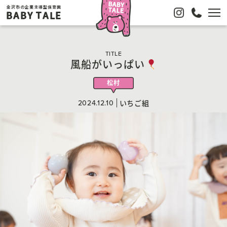
金沢市の企業主導型保育園
BABY TALE
TITLE
風船がいっぱい
松村
2024.12.10
いちご組