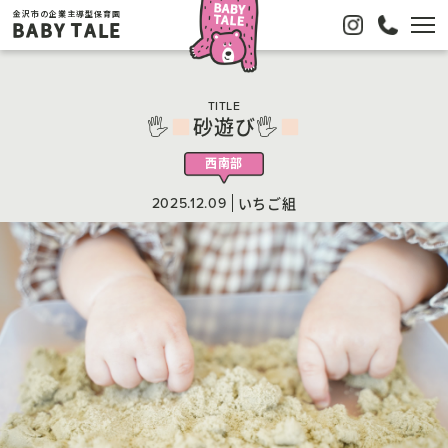
金沢市の企業主導型保育園
BABY TALE
TITLE
🖐
砂遊び🖐
西南部
2025.12.09
いちご組